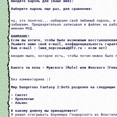
Введите пароль для {Ваше имя}:

ну, это понятно... набираем свой любимый пароль, и 
забываем. Предварительно записывая в файлик на рабо
именем МУД.

ВНИМАНИЕ!

Если вы хотите, чтобы было возможным восстановления
Укажите ниже свой e-mail, конфиденциальность гарант
Ваш e-mail : (имя_персонажа@df2.ru - если нет) 
вводим мыло, которое есть, чтобы потом можно было п
без комментариев :)

Мир Dangerous Fantasy 2:DotG разделен на следующие 
- Синтет

- Проклятые

К какому домену вы принадлежите? 

Я решил отигрывать Боромира Гондорского из Властел