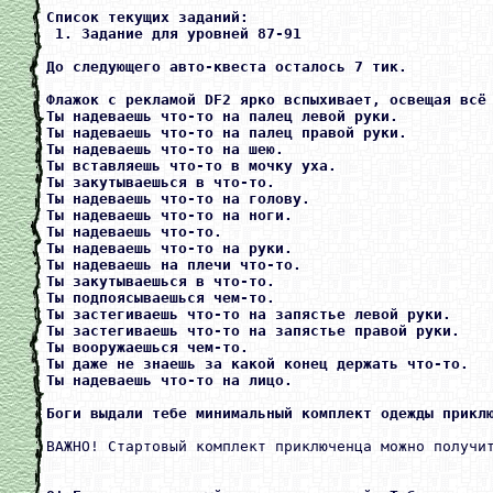
Список текущих заданий:

 1. Задание для уровней 87-91

До следующего авто-квеста осталось 7 тик.

Флажок с рекламой DF2 ярко вспыхивает, освещая всё 
Ты надеваешь что-то на палец левой руки.

Ты надеваешь что-то на палец правой руки.

Ты надеваешь что-то на шею.

Ты вставляешь что-то в мочку уха.

Ты закутываешься в что-то.

Ты надеваешь что-то на голову.

Ты надеваешь что-то на ноги.

Ты надеваешь что-то.

Ты надеваешь что-то на руки.

Ты надеваешь на плечи что-то.

Ты закутываешься в что-то.

Ты подпоясываешься чем-то.

Ты застегиваешь что-то на запястье левой руки.

Ты застегиваешь что-то на запястье правой руки.

Ты вооружаешься чем-то.

Ты даже не знаешь за какой конец держать что-то.

Ты надеваешь что-то на лицо.

Боги выдали тебе минимальный комплект одежды прикл
ВАЖНО! Стартовый комплект приключенца можно получит