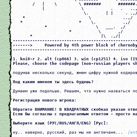
        /   |    \         \ #######       #######.
            |               \           .   .   ..,
                             \.       | |     . .,/
    *                          \             ..,/  
   *                       *    \.           .,/   
             *                    \   ___.  ,/     
                       *           \       ,/      
       *                            |\  .,/|       
---------------------------------------------------
------->     Powered by 4th power block of chernoby
---------------------------------------------------
1. koi8-r 2. alt (cp866) 3. win (cp1251) 4. iso (IS
Please, choose the codepage (non-russian players s
подумав несколько секунд, жмем цифру нужной кодиров
Под каким именем ты здесь будешь? 
Думаем уже подольше. Решаем, что нужно назваться п
Регистрация нового игрока:

Обратите ВНИМАНИЕ! В КВАДРАТНЫХ скобках указан отве
Если Вы согласны с предлагаемым ответом - просто на
Выберите язык (РУС/RUS/АНГЛ/ENG) [Рус]: 
ну.. наверно, русский, раз мы не англичане... 
 [en