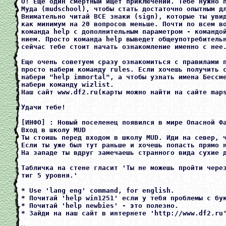
О! Еще один смертный ищет приключений. Тебе нужно п
Муда (mudschool), чтобы стать достаточно опытным дл
Внимательно читай ВСЕ знаки (sign), которые ты увид
как минимум на 20 вопросов меньше. Почти по всем во
команда help с дополнительным параметром - командой
нием. Просто команда help выведет общеупотребительн
сейчас тебе стоит начать ознакомление именно с нее.
Еще очень советуем сразу ознакомиться с правилами п
просто набери команду rules. Если хочешь получить с
набери "help immortal", а чтобы узнать имена Бессме
набери команду wizlist.

Наш сайт www.df2.ru(карты можно найти на сайте maps
Удачи тебе!

[ИНФО] : Новый поселенец появился в мире Опасной Фа
Вход в школу MUD

Ты стоишь перед входом в школу MUD. Иди на север, ч
Если ты уже был тут раньше и хочешь попасть прямо н
На западе ты вдруг замечаешь странного вида сухие д
Табличка на стене гласит 'Ты не можешь пройти через
тиг 5 уровня.'

* Use 'lang eng' command, for english.

* Почитай 'help win1251' если у тебя проблемы с бук
* Почитай 'help newbies' - это полезно.

* Зайди на наш сайт в интернете 'http://www.df2.ru'