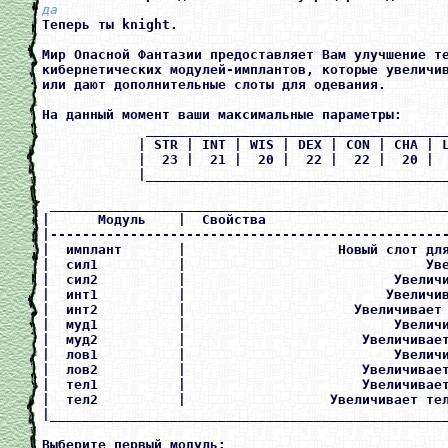
да
Теперь ты knight.

Мир Опасной Фантазии предоставляет Вам улучшение те
кибернетических модулей-имплантов, которые увеличив
или дают дополнительные слоты для одевания.

На данный момент ваши максимальные параметры:

             ______________________________________
            | STR | INT | WIS | DEX | CON | CHA | L
            |  23 |  21 |  20 |  22 |  22 |  20 |  
            |______________________________________
 __________________________________________________
|      Модуль    |  Свойства                       
|--------------------------------------------------
|  имплант       |                   Новый слот для
|  сил1          |                              Уве
|  сил2          |                          Увеличи
|  инт1          |                         Увеличив
|  инт2          |                     Увеличивает 
|  муд1          |                          Увеличи
|  муд2          |                      Увеличивает
|  лов1          |                          Увеличи
|  лов2          |                      Увеличивает
|  тел1          |                      Увеличивает
|  тел2          |                  Увеличивает тел
|__________________________________________________
Выберите первый модуль: 