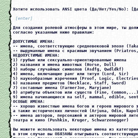
 [enter] 
Для создания ролевой атмосферы в этом мире, ты долж
согласно указанным ниже правилам:

ДОПУСТИМЫЕ ИМЕНА:

-- имена, соответствующие средневековой эпохе (Taka
-- выдуманные имена с красивым звучанием (Priatros,
НЕДОПУСТИМЫЕ ИМЕНА:

1) грубые или сексуально-ориентированные имена

2) названия и имена животных (Horse, Doll)

3) наборы случайных символов (Asdfg, Qwdldkf)

4) имена, включающие ранг или титул (Lord, Sir)

5) наукообразные изречения (Proof, Logic, Electries
6) названия предметов (Necklace, Staff, Sword)

7) составные имена (FarmerJoe, Maryjane)

8) атрибуты объектов или существ (Fine, Common,...)
9) имена начинающиеся на self, mammal, edible, sent
ОСОБЫЕ ИМЕНА:

-- хорошо известные имена богов и героев мирового э
а также исторических личностей (Arjuna, Odin, Napol
-- имена авторов, персонажей и актеров мировой лите
театра и кино (Pushkin, Kruger, Schwarzenegger)

Вы можете использовать некоторые имена из категории
в этом случае вы ОБЯЗАНЫ отыгрывать соответствующую