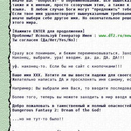
Иначе вас "попросят" о переименовании. Все вышесказ
также и к именам, просто созвучным этим, а также к 
языке.  В любом случае Боги могут "предложить" тебе
Если твое имя удовлетворяет вышеуказанным требовани
иначе выбери себе другое имя. Но окончательное реше
этого мира.

[Нажмите ENTER для продолжения]

Проблемы? Используй Генератор Имен : 
www.df2.ru/ne
Сразу все понимаем, и бежим переименовываться. Захо
Наконец, выбрали. ура! вводим. да. да. ДА. ДА!!!

уф. наконец-то. Если бы не сайт с кнопочками!!!

Ваше имя XXX. Хотите ли вы ввести падежи для своег

Желательно написать ДА и просклонять имя самому, е
Например: Вы выбрали имя Вася, то вводите последов
Более того, теперь вы можете заходить в мир вводя в
Добро пожаловать в таинственный и полный опасностей
Dangerous Fantasy 2: Dream of the God!
...но не тут-то было!!
