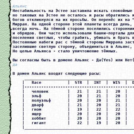
Альянс
Нестабильность на Эстее заставила искать спокойные 
но таковых на Эстее не осталось и расы обратились к
богов откликнулся на их просьбы. Он перенёс их на "
Мирран. На одной стороне этой планеты всегда день, 
всегда ночь. На тёмной стороне поселились сторонник
и обрядов. Они часто использовали башни-порталы для
поселения светлых, чтобы грабить, убивать и брать в
Постоянные набеги рас с тёмной стороны Миррана заст
заселившие светлую сторону, объединиться в Альянс, 
Но целью Альянса - стало уничтожение тёмных.

Вы согласны быть в домене Альянс - Да(Yes) или Нет
да
В домен Альянс входят следующие расы:

     ______________________________________________
    |   Race           |  STR  |  INT  |  WIS  |  D
    |----------------------------------------------
    |   человек        |   21  |   21  |   20  |   
    |   эльф           |   20  |   21  |   20  |   
    |   полуэльф       |   20  |   20  |   21  |   
    |   дварф          |   21  |   20  |   21  |   
    |   гном           |   19  |   22  |   22  |   
    |   ящер           |   20  |   20  |   20  |   
    |   хоббит         |   20  |   20  |   20  |   
    |   гигант         |   22  |   19  |   20  |   
    |______________________________________________