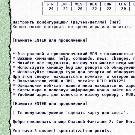
            | STR | INT | WIS | DEX | CON | CHA | L
            |  24 |  21 |  20 |  22 |  22 |  20 |  
            |______________________________________
Настроить конфигурацию? (Да/Yes/Нет/No) [Нет] 

Конфиг можно настроить во время игры или почитать:
[Нажмите ENTER для продолжения]

* Это ролевой и приключенческий МПМ с возможностью 
* Важные комманды: help, commands, news, changes, n
* Читайте все подсказки, потому что многие вещи мог
* Используйте команду bug для репорта об обнаруженн
* Используйте команду typo для репорта об обнаружен
При этом следует находиться в комнате, в которой вы
* Пользователи zMUD и JMC, читайте HELP WIN1251.

* Офицальный веб-сайт нашего мира находится по адре
* Карты мира и полезную информацию можно найти на с
* Удобный адрес для конекта к нашему серверу : MUD.
[Нажмите ENTER для продолжения]

| Ты получаешь умение 'сделать карту для слота'.

Добро пожаловать в мир Опасной Фантазии 2: Сон Бога
You have 3 unspent specialization points.
