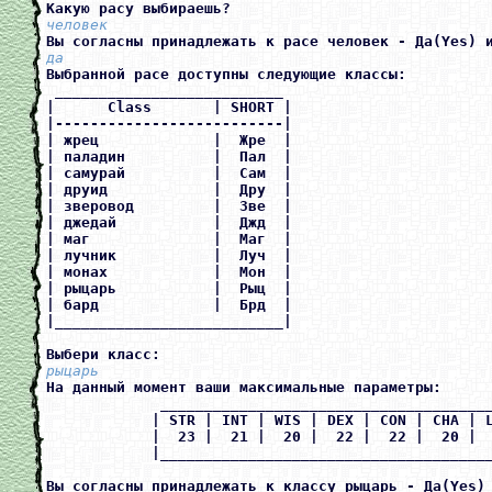
Какую расу выбираешь? 
человек
Вы согласны принадлежать к расе человек - Да(Yes) 
да
Выбранной расе доступны следующие классы:

 __________________________

|      Class       | SHORT |

|--------------------------|

| жрец             |  Жре  |

| паладин          |  Пал  |

| самурай          |  Сам  |

| друид            |  Дру  |

| зверовод         |  Зве  |

| джедай           |  Джд  |

| маг              |  Маг  |

| лучник           |  Луч  |

| монах            |  Мон  |

| рыцарь           |  Рыц  |

| бард             |  Брд  |

|__________________________|

Выбери класс: 
рыцарь
На данный момент ваши максимальные параметры:

             ______________________________________
            | STR | INT | WIS | DEX | CON | CHA | L
            |  23 |  21 |  20 |  22 |  22 |  20 |  
            |______________________________________
Вы согласны принадлежать к классу рыцарь - Да(Yes)