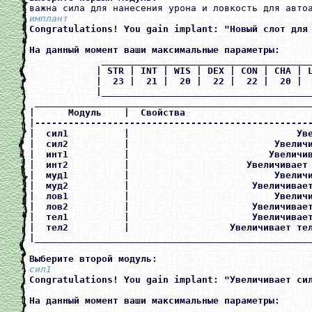
имплант
Congratulations! You gain implant: "Новый слот для 
На данный момент ваши максимальные параметры:

             ______________________________________
            | STR | INT | WIS | DEX | CON | CHA | L
            |  23 |  21 |  20 |  22 |  22 |  20 |  
            |______________________________________
 __________________________________________________
|      Модуль    |  Свойства                       
|--------------------------------------------------
|  сил1          |                              Уве
|  сил2          |                          Увеличи
|  инт1          |                         Увеличив
|  инт2          |                     Увеличивает 
|  муд1          |                          Увеличи
|  муд2          |                      Увеличивает
|  лов1          |                          Увеличи
|  лов2          |                      Увеличивает
|  тел1          |                      Увеличивает
|  тел2          |                  Увеличивает тел
|__________________________________________________
Выберите второй модуль: 
сил1
Congratulations! You gain implant: "Увеличивает сил
На данный момент ваши максимальные параметры:

             ______________________________________