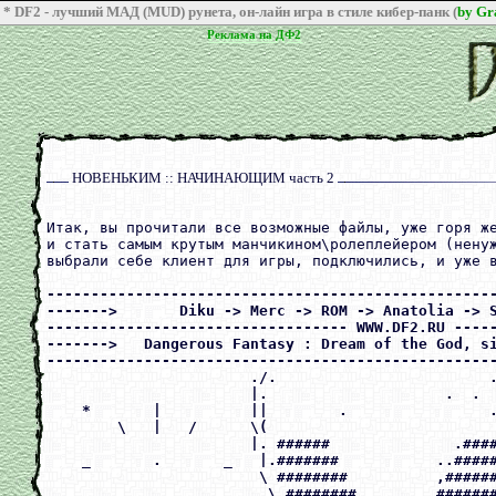
* DF2 - лучший МАД (MUD) рунета, он-лайн игра в стиле кибер-панк (
by G
Реклама на ДФ2
Реклама на ДФ2
НОВЕНЬКИМ :: НАЧИНАЮЩИМ часть 2
Итак, вы прочитали все возможные файлы, уже горя же
и стать самым крутым манчикином\ролеплейером (ненуж
выбрали себе клиент для игры, подключились, и уже в
---------------------------------------------------
------->       Diku -> Merc -> ROM -> Anatolia -> S
---------------------------------- WWW.DF2.RU -----
------->   Dangerous Fantasy : Dream of the God, si
---------------------------------------------------
                       ./.                        .
                       |.                    .  .  
    *       |          ||        .                .
        \   |   /      \(                          
                       |. ######              .####
    _       .       _   |.#######           ..#####
                        \ ########          ,######
                         \ ########       . #######