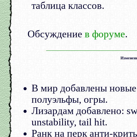
таблица классов.
Обсуждение
в форуме
.
Изменени
В мир добавлены новые 
полуэльфы, огры.
Лизардам добавлено: swi
unstability, tail hit.
Ранк на перк анти-криты