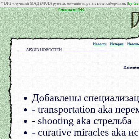
* DF2 - лучший МАД (MUD) рунета, он-лайн игра в стиле кибер-панк (
by G
Реклама на ДФ2
Реклама на ДФ2
|
|
Новости
История
Новен
Новости
История
Новен
АРХИВ НОВОСТЕЙ
октября 2009
Изменени
Добавлены специализац
- transportation aka пер
- shooting aka стрельба
- curative miracles aka