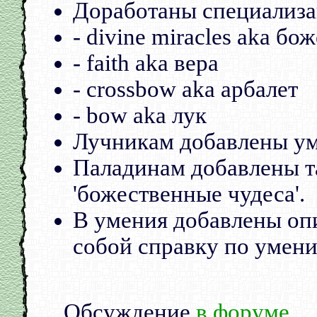
Доработаны специализа
- divine miracles aka б
- faith aka вера
- crossbow aka арбалет
- bow aka лук
Лучникам добавлены умен
Паладинам добавлены т
'божественные чудеса'.
В умения добавлены опи
собой справку по умени
Обсуждение
в форуме
.