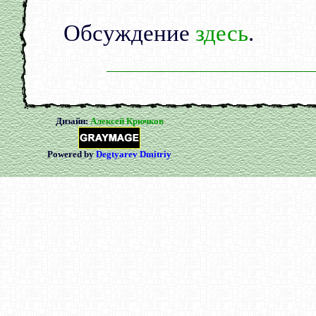
Обсуждение
здесь
.
Дизайн:
Алексей Крючков
Powered by
Degtyarev Dmitriy