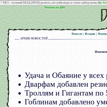
* DF2 - лучший МАД (MUD) рунета, он-лайн игра в стиле кибер-панк (
by G
Реклама на ДФ2
Реклама на ДФ2
|
|
Новости
История
Новен
Новости
История
Новен
АРХИВ НОВОСТЕЙ
сентября 2009
Изменени
Удача и Обаяние у всех 
Дварфам добавлен резис
Троллям и Гигантам по
Гоблинам добавлено умен