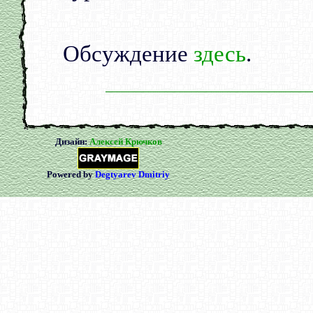
Обсуждение
здесь
.
Дизайн:
Алексей Крючков
Powered by
Degtyarev Dmitriy