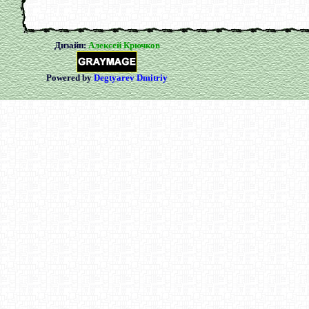
Дизайн:
Алексей Крючков
Powered by
Degtyarev Dmitriy