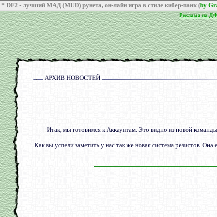
* DF2 - лучший МАД (MUD) рунета, он-лайн игра в стиле кибер-панк (
by G
Реклама на Д
Реклама на Д
АРХИВ НОВОСТЕЙ
июля 2003
Итак, мы готовимся к Аккаунтам. Это видно из новой команды
Как вы успели заметить у нас так же новая система резистов. Она е