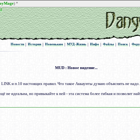
rayMage
) *
Ф2
Ф2
|
|
|
|
|
|
|
Новости
История
Новеньким
МУД-Жизнь
Инфо
Файлы
Поиск
Фор
Новости
История
Новеньким
МУД-Жизнь
Инфо
Файлы
Поиск
Фор
MUD : Новое видение...
 LINK и п.10 настоящих правил. Что такое Аккаунты думаю объяснять не надо.
щё не идеальна, но привыкайте к ней - эта система более гибкая и позволит най