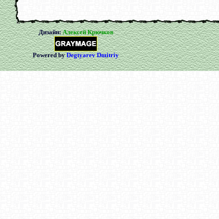
Дизайн:
Алексей Крючков
Powered by
Degtyarev Dmitriy