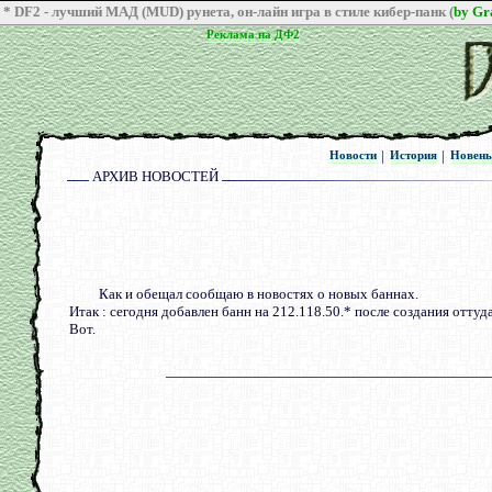
* DF2 - лучший МАД (MUD) рунета, он-лайн игра в стиле кибер-панк (
by G
Реклама на ДФ2
Реклама на ДФ2
|
|
Новости
История
Новен
Новости
История
Новен
АРХИВ НОВОСТЕЙ
июня 2004
Как и обещал сообщаю в новостях о новых баннах.
Итак : сегодня добавлен банн на 212.118.50.* после создания отту
Вот.