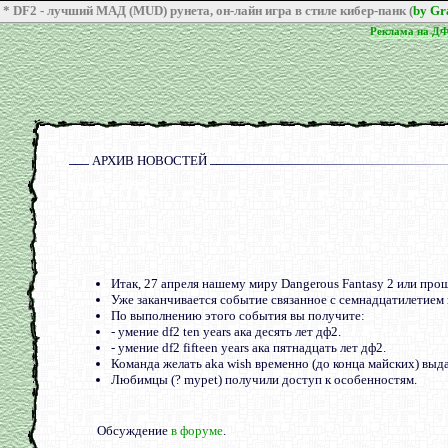
* DF2 - лучший МАД (MUD) рунета, он-лайн игра в стиле кибер-панк (
by G
Реклама на Д
Реклама на Д
АРХИВ НОВОСТЕЙ
апреля 2019
Итак, 27 апреля нашему миру Dangerous Fantasy 2 или прощ
Уже заканчивается событие связанное с семнадцатилетием 
По выполнению этого события вы получите:
- умение df2 ten years ака десять лет дф2.
- умение df2 fifteen years ака пятнадцать лет дф2.
Команда желать aka wish временно (до конца майских) выд
Любимцы (? mypet) получили доступ к особенностям.
Обсуждение
в форуме
.