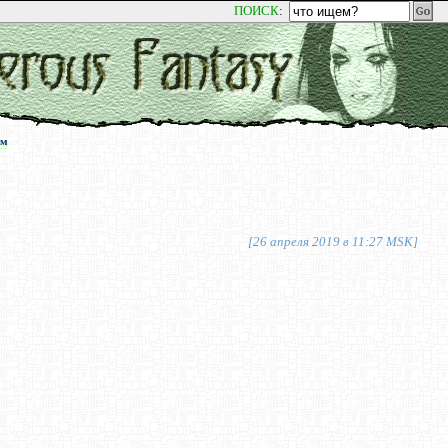
ПОИСК
:
ум
ум
[26 апреля 2019 в 11:27 MSK]