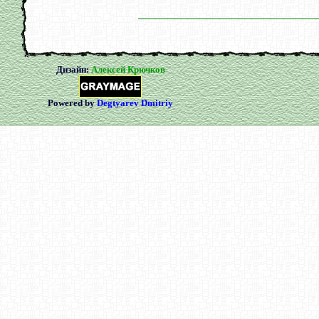
Дизайн:
Алексей Крючков
Powered by
Degtyarev Dmitriy