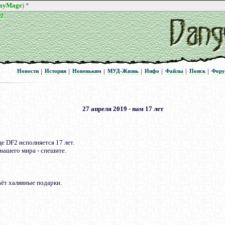
rayMage
) *
Ф2
Ф2
|
|
|
|
|
|
|
Новости
История
Новеньким
МУД-Жизнь
Инфо
Файлы
Поиск
Фор
Новости
История
Новеньким
МУД-Жизнь
Инфо
Файлы
Поиск
Фор
27 апреля 2019 - нам 17 лет
е DF2 исполняется 17 лет.
нашего мира - спешите.
аёт халявные подарки.