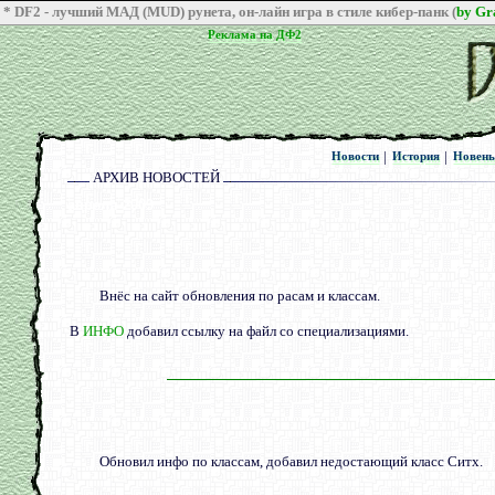
* DF2 - лучший МАД (MUD) рунета, он-лайн игра в стиле кибер-панк (
by G
Реклама на ДФ2
Реклама на ДФ2
|
|
Новости
История
Новен
Новости
История
Новен
АРХИВ НОВОСТЕЙ
апреля 2009
Внёс на сайт обновления по расам и классам.
В
ИНФО
добавил ссылку на файл со специализациями.
Обновил инфо по классам, добавил недостающий класс Ситх.