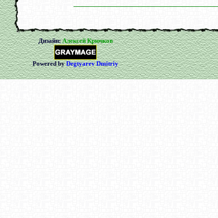
Дизайн:
Алексей Крючков
Powered by
Degtyarev Dmitriy