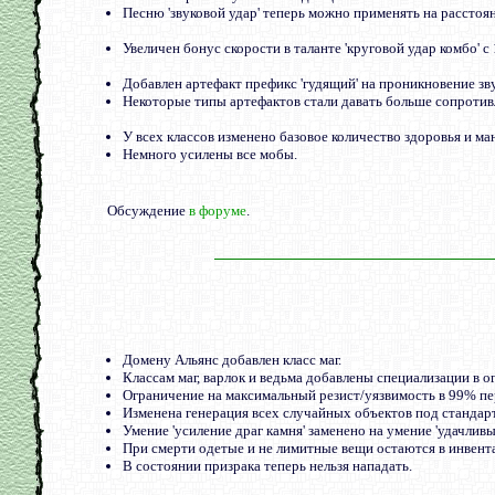
Песню 'звуковой удар' теперь можно применять на расстоя
Увеличен бонус скорости в таланте 'круговой удар комбо' с
Добавлен артефакт префикс 'гудящий' на проникновение зв
Некоторые типы артефактов стали давать больше сопротив
У всех классов изменено базовое количество здоровья и ма
Немного усилены все мобы.
Обсуждение
в форуме
.
Домену Альянс добавлен класс маг.
Классам маг, варлок и ведьма добавлены специализации в ог
Ограничение на максимальный резист/уязвимость в 99% пе
Изменена генерация всех случайных объектов под стандар
Умение 'усиление драг камня' заменено на умение 'удачливы
При смерти одетые и не лимитные вещи остаются в инвент
В состоянии призрака теперь нельзя нападать.