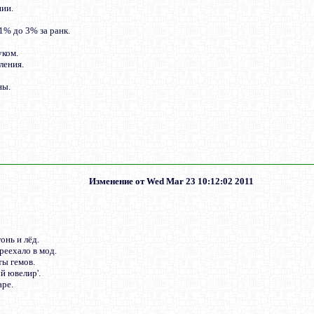
нии.
 1% до 3% за ранк.
уком.
ления.
ны.
Изменение от Wed Mar 23 10:12:02 2011
онь и лёд.
реехало в мод.
ты гемов.
й ювелир'.
аре.