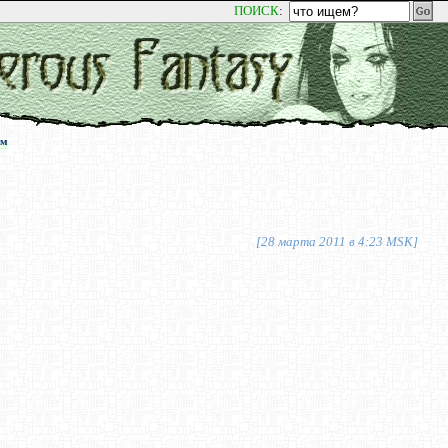
ПОИСК
:
ум
ум
[28 марта 2011 в 4:23 MSK]