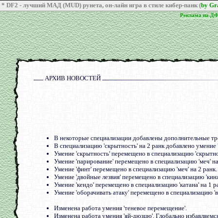
* DF2 - лучший МАД (MUD) рунета, он-лайн игра в стиле кибер-панк (
by G
Реклама на Д
Реклама на Д
АРХИВ НОВОСТЕЙ
марта 2011
В некоторые специализации добавлены дополнительные тр
В специализацию 'скрытность' на 2 ранк добавлено умение '
Умение 'скрытность' перемещено в специализацию 'скрытнос
Умение 'парирование' перемещено в специализацию 'меч' на
Умение 'финт' перемещено в специализацию 'меч' на 2 ранк.
Умение 'двойные лезвия' перемещено в специализацию 'кинжа
Умение 'кендо' перемещено в специализацию 'катана' на 1 р
Умение 'оборачивать атаку' перемещено в специализацию 'ва
Изменена работа умения 'теневое перемещение'.
Изменена работа умения 'яй-дюзцю'. Глобально избавляемс