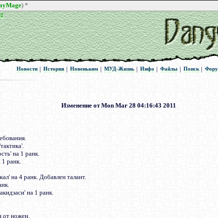
rayMage
) *
Ф2
Ф2
|
|
|
|
|
|
|
Новости
История
Новеньким
МУД-Жизнь
Инфо
Файлы
Поиск
Фор
Новости
История
Новеньким
МУД-Жизнь
Инфо
Файлы
Поиск
Фор
Изменение от Mon Mar 28 04:16:43 2011
ебования.
тактика'.
ть' на 1 ранк.
 1 ранк.
л' на 4 ранк. Добавлен талант.
анк.
кидзаси' на 1 ранк.
я от ножен.