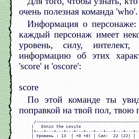
Для того, чтобы узнать, кт
очень полезная команда 'who'.
Информация о персонаже: 
каждый персонаж имеет неко
уровень, силу, интелект
информацию об этих харак
'score' и 'oscore':
score
По этой команде ты увид
поправкой на твой пол, твою 
      /~~~~~~~~~~~~~~~~~~~~~~~~~~~~~~~~~~~~~~~~~~
     |   Ennin the Levite                        
     |+---+---+---+---+---+---+---+---+---+---+--
     | Уровень : 13  ( +0 +0) | Сил:  22 (22) |  