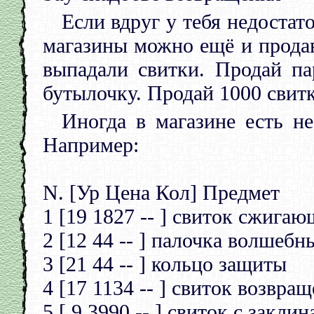
Если вдруг у тебя недостат
магазины можно ещё и прода
выпадали свитки. Продай па
бутылочку. Продай 1000 свитко
Иногда в магазине есть н
Например:
N. [Ур Цена Кол] Предмет
1 [19 1827 -- ] свиток сжига
2 [12 44 -- ] палочка волшебн
3 [21 44 -- ] кольцо защиты
4 [17 1134 -- ] свиток возвра
5 [ 9 3990 -- ] свиток с закл