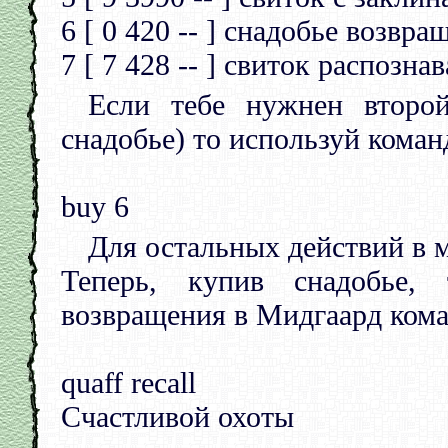
6 [ 0 420 -- ] снадобье возвра
7 [ 7 428 -- ] свиток распозна
Если тебе нужнен второ
снадобье) то используй коман
buy 6
Для остальных действий в ма
Теперь, купив снадобье,
возвращения в Мидгаард ком
quaff recall
Счастливой охоты