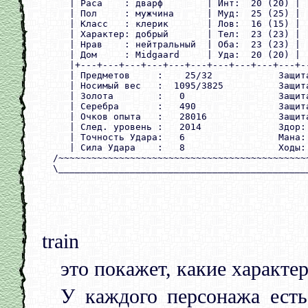
     | Раса    : дварф        | Инт:  20 (20) |  
     | Пол     : мужчина      | Муд:  25 (25) |  
     | Класс   : клерик       | Лов:  16 (15) |  
     | Характер: добрый       | Тел:  23 (23) |  
     | Нрав    : нейтральный  | Оба:  23 (23) |  
     | Дом     : Midgaard     | Уда:  20 (20) |  
     |+---+---+---+---+---+---+---+---+---+---+--
     | Предметов     :    25/32            Защита
     | Носимый вес   :  1095/3825          Защита
     | Золота        :   0                 Защита
     | Серебра       :   490               Защита
     | Очков опыта   :   28016             Защита
     | След. уровень :   2014              Здор: 
     | Точность Удара:   6                 Мана: 
     | Сила Удара    :   8                 Ходы: 
  /~~~~~~~~~~~~~~~~~~~~~~~~~~~~~~~~~~~~~~~~~~~~~~
train
это покажет, какие характ
У каждого персонажа есть