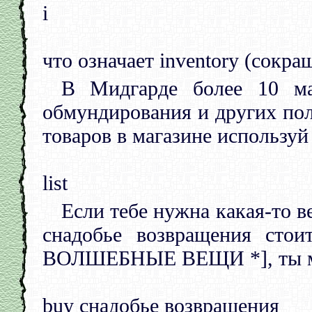
i
что означает inventory (сокра
В Мидгарде более 10 м
обмундирования и других по
товаров в магазине используй
list
Если тебе нужна какая-то в
снадобье возвращения сто
ВОЛШЕБНЫЕ ВЕЩИ *], ты мо
buy снадобье возвращения