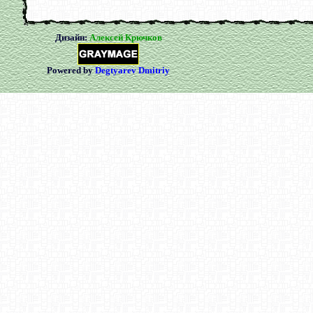
Дизайн:
Алексей Крючков
Powered by
Degtyarev Dmitriy