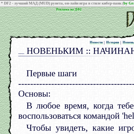
* DF2 - лучший МАД (MUD) рунета, он-лайн игра в стиле кибер-панк (
by G
Реклама на ДФ2
Реклама на ДФ2
|
|
Новости
История
Новен
Новости
История
Новен
НОВЕНЬКИМ :: НАЧИНАЮ
Первые шаги
--------------------------------------
Основы:
В любое время, когда теб
воспользоваться командой 'hel
Чтобы увидеть, какие игр