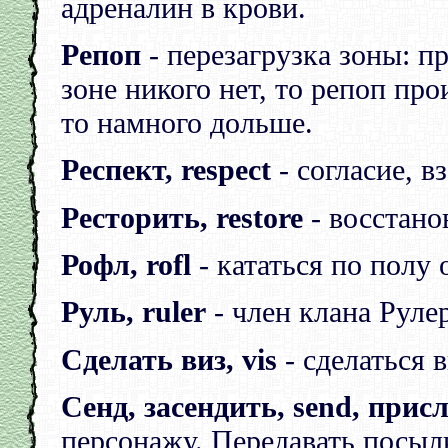
адреналин в крови.
Репоп
- перезагрузка зоны: п
зоне никого нет, то репоп прои
то намного дольше.
Респект, respect
- согласие, 
Ресторить, restore
- восстано
Рофл, rofl
- кататься по полу 
Руль, ruler
- член клана Руле
Сделать виз, vis
- сделаться 
Сенд, засендить, send, прис
персонажу. Передавать посылк