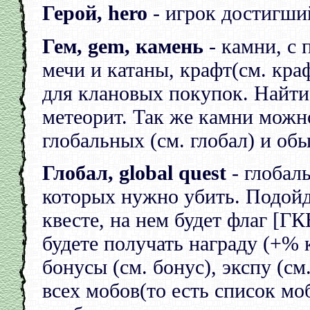
Герой, hero
- игрок достигши
Гем, gem, камень
- камни, с
мечи и катаны, крафт(см. кра
для клановых покупок. Найти
метеорит. Так же камни можн
глобальных (см. глобал) и обы
Глобал, global quest
- глобал
которых нужно убить. Подойд
квесте, на нем будет флаг [Г
будете получать награду (+% к
бонусы (см. бонус), экспу (см
всех мобов(то есть список моб