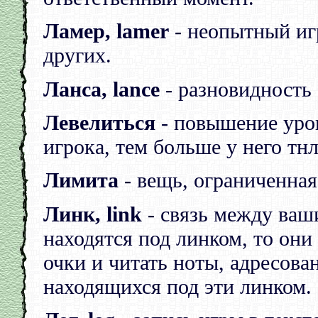
Ламер, lamer
- неопытный игр
других.
Ланса, lance
- разновидность
Левелиться
- повышение уро
игрока, тем больше у него тнл
Лимита
- вещь, ограниченная
Линк, link
- связь между ваш
находятся под линком, то они
очки и читать ноты, адресова
находящихся под эти линком.