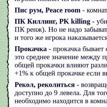
Пис рум, Peace room
- комнат
ПК Киллинг, PK killing
- уби
ПК ренж). Но не надо забыват
и того же игрока наказывается
Прокачка
- прокачка бывает 
это среднее значение между 
общей прокачки влияют разл
+1% к общей прокачке если в
Рекол, реколиться
- возвраще
доступно до 9 левела. Для то
необходимо находится в комна