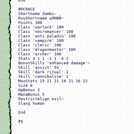
End

#PCRACE

Shortname Zombi~

RusShortname ъПНВЙ~

Points 300

Class 'warlock' 100

Class 'necromancer' 100

Class 'anti-paladin' 100

Class 'vampire' 100

Class 'cleric' 100

Class 'dragonmaster' 100

Class 'archer' 100

Stats 3 1 1 -2 1 -4 2

BonusSkills 'enhanced damage'~

Skill 'assist' 55

Skill 'dark ritual' 1

Skill 'cannibalize' 1

MaxStats 23 21 21 18 21 16 22

Size 6

HpBonus 3

ManaBonus 5

RestrictAlign evil~

Slang human

End

#$
