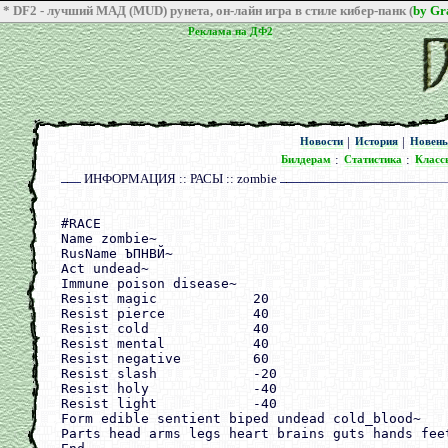
* DF2 - лучший МАД (MUD) рунета, он-лайн игра в стиле кибер-панк (
by G
Реклама на ДФ2
Реклама на ДФ2
|
|
Новости
История
Новен
Новости
История
Новен
:
:
Билдерам
Статистика
Класс
Билдерам
Статистика
Класс
ИНФОРМАЦИЯ :: РАСЫ :: zombie
#RACE

Name zombie~

RusName ЪПНВЙ~

Act undead~

Immune poison disease~

Resist magic            20

Resist pierce           40

Resist cold             40

Resist mental           40

Resist negative         60

Resist slash            -20

Resist holy             -40

Resist light            -40

Form edible sentient biped undead cold_blood~

Parts head arms legs heart brains guts hands feet