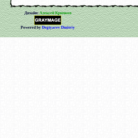
Дизайн:
Алексей Крючков
Powered by
Degtyarev Dmitriy