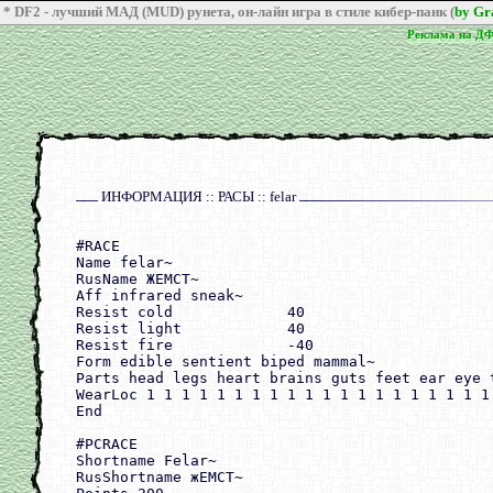
* DF2 - лучший МАД (MUD) рунета, он-лайн игра в стиле кибер-панк (
by G
Реклама на Д
Реклама на Д
ИНФОРМАЦИЯ :: РАСЫ :: felar
#RACE

Name felar~

RusName ЖЕМСТ~

Aff infrared sneak~

Resist cold             40

Resist light            40

Resist fire             -40

Form edible sentient biped mammal~

Parts head legs heart brains guts feet ear eye t
WearLoc 1 1 1 1 1 1 1 1 1 1 1 1 1 1 1 1 1 1 1 1 
End

#PCRACE

Shortname Felar~

RusShortname жЕМСТ~
