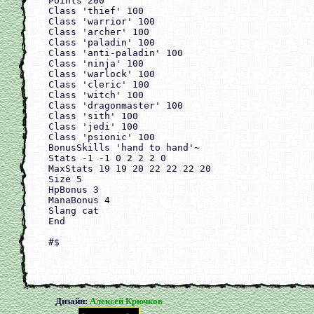
Points 200

Class 'thief' 100

Class 'warrior' 100

Class 'archer' 100

Class 'paladin' 100

Class 'anti-paladin' 100

Class 'ninja' 100

Class 'warlock' 100

Class 'cleric' 100

Class 'witch' 100

Class 'dragonmaster' 100

Class 'sith' 100

Class 'jedi' 100

Class 'psionic' 100

BonusSkills 'hand to hand'~

Stats -1 -1 0 2 2 2 0

MaxStats 19 19 20 22 22 22 20

Size 5

HpBonus 3

ManaBonus 4

Slang cat

End

#$

Дизайн:
Алексей Крючков