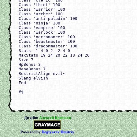
Class 'cleric' 100

Class 'thief' 100

Class 'warrior' 100

Class 'archer' 100

Class 'anti-paladin' 100

Class 'ninja' 100

Class 'vampire' 100

Class 'warlock' 100

Class 'necromancer' 100

Class 'beastmaster' 100

Class 'dragonmaster' 100

Stats -1 4 0 2 -2 4 0

MaxStats 19 24 20 22 18 24 20

Size 7

HpBonus 3

ManaBonus 7

RestrictAlign evil~

Slang elvish

End

#$

Дизайн:
Алексей Крючков
Powered by
Degtyarev Dmitriy