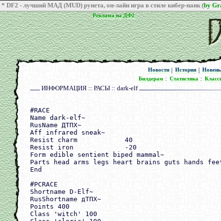
* DF2 - лучший МАД (MUD) рунета, он-лайн игра в стиле кибер-панк (
by G
Реклама на ДФ2
Реклама на ДФ2
|
|
Новости
История
Новен
Новости
История
Новен
:
:
Билдерам
Статистика
Класс
Билдерам
Статистика
Класс
ИНФОРМАЦИЯ :: РАСЫ :: dark-elf
#RACE

Name dark-elf~

RusName ДТПХ~

Aff infrared sneak~

Resist charm            40

Resist iron             -20

Form edible sentient biped mammal~

Parts head arms legs heart brains guts hands feet
End

#PCRACE

Shortname D-Elf~

RusShortname дТПХ~

Points 400

Class 'witch' 100
