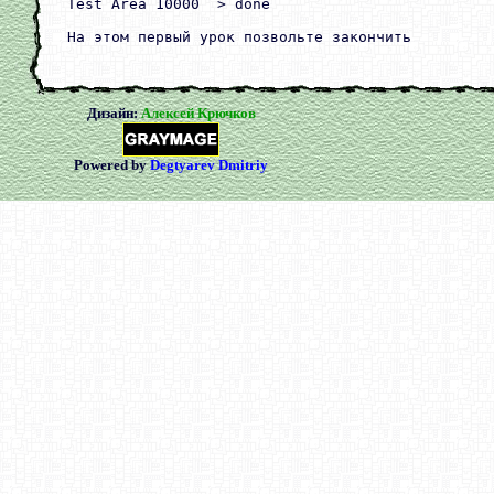
Test Area 10000  > done

Дизайн:
Алексей Крючков
Powered by
Degtyarev Dmitriy