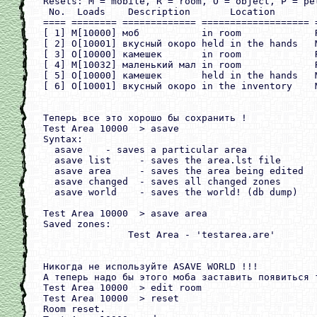
Resets: M = mobile, R = room, O = object, P = pet
 No.  Loads    Description       Location        
==== ======== ============= =================== =
[ 1] M[10000] моб           in room             
[ 2] O[10001] вкусный окоро held in the hands   M
[ 3] O[10000] камешек       in room             
[ 4] M[10032] маленький мал in room             
[ 5] O[10000] камешек       held in the hands   M
[ 6] O[10001] вкусный окоро in the inventory    M
Теперь все это хорошо бы сохранить ! 

Test Area 10000  > asave

Syntax:

  asave    - saves a particular area

  asave list     - saves the area.lst file

  asave area     - saves the area being edited

  asave changed  - saves all changed zones

  asave world    - saves the world! (db dump)

Test Area 10000  > asave area

Saved zones:

               Test Area - 'testarea.are'

Никогда не используйте ASAVE WORLD !!!

А теперь надо бы этого моба заставить появиться т
Test Area 10000  > edit room

Test Area 10000  > reset

Room reset.
