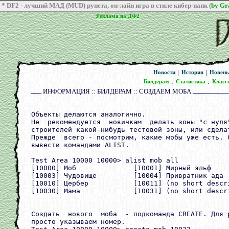
* DF2 - лучший МАД (MUD) рунета, он-лайн игра в стиле кибер-панк (
by G
Реклама на ДФ2
Реклама на ДФ2
|
|
Новости
История
Новен
Новости
История
Новен
:
:
Билдерам
Статистика
Класс
Билдерам
Статистика
Класс
ИНФОРМАЦИЯ :: БИЛДЕРАМ :: СОЗДАЕМ МОБА
Объекты делаются аналогично.

Не  рекомендуется  новичкам  делать зоны "с нуля
строителей какой-нибудь тестовой зоны, или сделат
Прежде  всего - посмотрим, какие мобы уже есть. 
вывести командами ALIST.

Test Area 10000 10000> alist mob all

[10000] Моб              [10001] Мирный эльф     
[10003] Чудовище         [10004] Привратник ада  
[10010] Цербер           [10011] (no short descri
[10030] Мама             [10031] (no short descri
Создать  нового  моба  - подкоманда CREATE. Для 
просто указываем номер.
