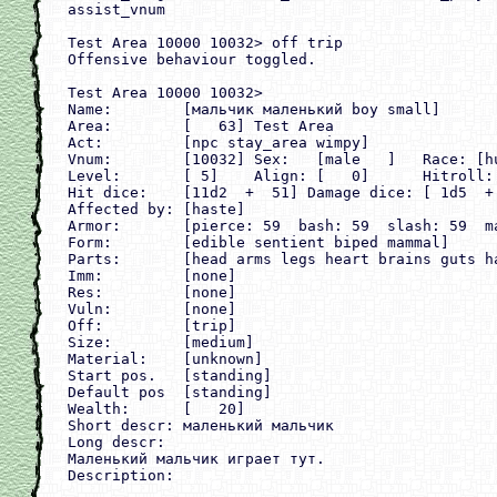
assist_vnum

Test Area 10000 10032> off trip

Offensive behaviour toggled.

Test Area 10000 10032>

Name:        [мальчик маленький boy small]

Area:        [   63] Test Area

Act:         [npc stay_area wimpy]

Vnum:        [10032] Sex:   [male   ]   Race: [hu
Level:       [ 5]    Align: [   0]      Hitroll: 
Hit dice:    [11d2  +  51] Damage dice: [ 1d5  +
Affected by: [haste]

Armor:       [pierce: 59  bash: 59  slash: 59  ma
Form:        [edible sentient biped mammal]

Parts:       [head arms legs heart brains guts ha
Imm:         [none]

Res:         [none]

Vuln:        [none]

Off:         [trip]

Size:        [medium]

Material:    [unknown]

Start pos.   [standing]

Default pos  [standing]

Wealth:      [   20]

Short descr: маленький мальчик

Long descr:

Маленький мальчик играет тут.

Description:
