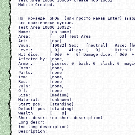
Test Area 10000 10000> create mob 10032

Mobile Created.

По  команде  SHOW  (или просто нажав Enter) выво
все практически пустые.

Test Area 10000 10032>

Name:        [no name]

Area:        [   63] Test Area

Act:         [npc]

Vnum:        [10032] Sex:   [neutral]   Race: [hu
Level:       [ 0]    Align: [   0]      Hitroll: 
Hit dice:    [ 0d0  +   0] Damage dice: [ 0d0  +
Affected by: [none]

Armor:       [pierce: 0  bash: 0  slash: 0  magic
Form:        [none]

Parts:       [none]

Imm:         [none]

Res:         [none]

Vuln:        [none]

Off:         [none]

Size:        [medium]

Material:    [unknown]

Start pos.   [standing]

Default pos  [standing]

Wealth:      [    0]

Short descr: (no short description)

Long descr:

(no long description)

Description:
