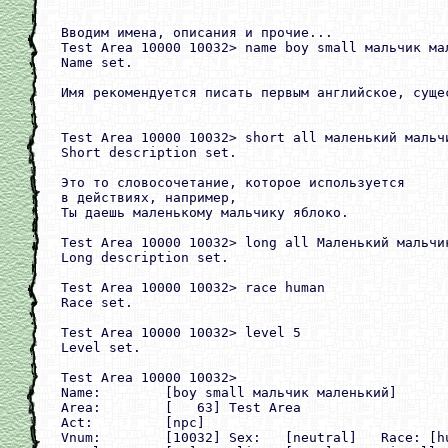
Вводим имена, описания и прочие... 

Test Area 10000 10032> name boy small мальчик мал
Name set.

Имя рекомендуется писать первым английское, сущес
Test Area 10000 10032> short all маленький мальчи
Short description set.

Это то словосочетание, которое используется

в действиях, например,

Ты даешь маленькому мальчику яблоко.

Test Area 10000 10032> long all Маленький мальчик
Long description set.

Test Area 10000 10032> race human

Race set.

Test Area 10000 10032> level 5

Level set.

Test Area 10000 10032>

Name:        [boy small мальчик маленький]

Area:        [   63] Test Area

Act:         [npc]

Vnum:        [10032] Sex:   [neutral]   Race: [hu