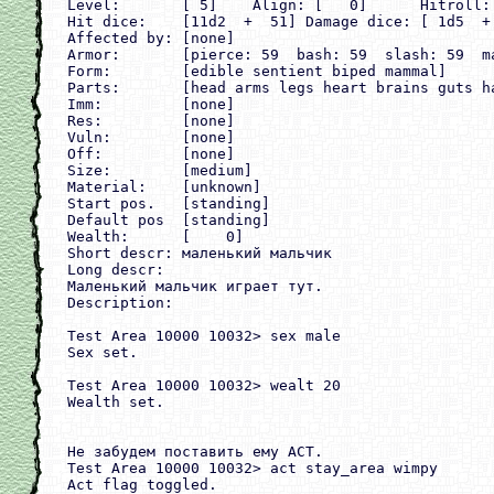
Level:       [ 5]    Align: [   0]      Hitroll: 
Hit dice:    [11d2  +  51] Damage dice: [ 1d5  +
Affected by: [none]

Armor:       [pierce: 59  bash: 59  slash: 59  ma
Form:        [edible sentient biped mammal]

Parts:       [head arms legs heart brains guts ha
Imm:         [none]

Res:         [none]

Vuln:        [none]

Off:         [none]

Size:        [medium]

Material:    [unknown]

Start pos.   [standing]

Default pos  [standing]

Wealth:      [    0]

Short descr: маленький мальчик

Long descr:

Маленький мальчик играет тут.

Description:

Test Area 10000 10032> sex male

Sex set.

Test Area 10000 10032> wealt 20

Wealth set.

Не забудем поставить ему ACT. 

Test Area 10000 10032> act stay_area wimpy

Act flag toggled.
