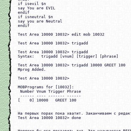
if isevil $n

say You are EVIL

endif

if isneutral $n

say you are Neutral

endif

Test Area 10000 10032> edit mob 10032

Test Area 10000 10032> trigadd

Test Area 10000 10032> trigadd

Syntax:   trigadd [vnum] [trigger] [phrase]

Test Area 10000 10032> trigadd 10000 GREET 100

Mprog Added.

Test Area 10000 10032>

MOBPrograms for [10032]:

 Number Vnum Trigger Phrase

 ------ ---- ------- ------

[    0] 10000   GREET 100

На первых порах пока хватит. Заканчиваем с редакт
Test Area 10000 10032> done

Неплохо бы его поставить тут. Это называется RESE