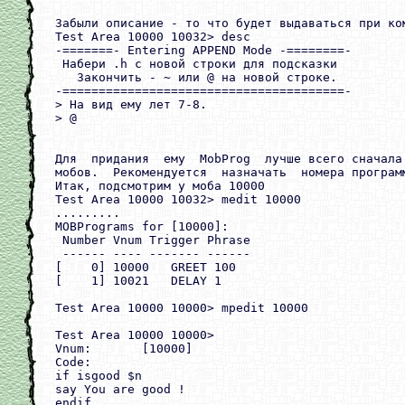
Забыли описание - то что будет выдаваться при ком
Test Area 10000 10032> desc

-=======- Entering APPEND Mode -========-

 Набери .h с новой строки для подсказки

   Закончить - ~ или @ на новой строке.

-=======================================-

> На вид ему лет 7-8.

> @

Для  придания  ему  MobProg  лучше всего сначала
мобов.  Рекомендуется  назначать  номера програм
Итак, подсмотрим у моба 10000

Test Area 10000 10032> medit 10000

.........

MOBPrograms for [10000]:

 Number Vnum Trigger Phrase

 ------ ---- ------- ------

[    0] 10000   GREET 100

[    1] 10021   DELAY 1

Test Area 10000 10000> mpedit 10000

Test Area 10000 10000>

Vnum:       [10000]

Code:

if isgood $n

say You are good !

endif
