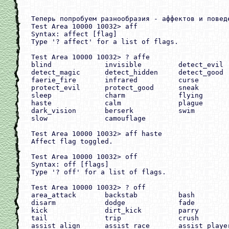
Теперь попробуем разнообразия - аффектов и поведе
Test Area 10000 10032> aff

Syntax: affect [flag]

Type '? affect' for a list of flags.

Test Area 10000 10032> ? affe

blind             invisible         detect_evil  
detect_magic      detect_hidden     detect_good  
faerie_fire       infrared          curse        
protect_evil      protect_good      sneak        
sleep             charm             flying       
haste             calm              plague       
dark_vision       berserk           swim         
slow              camouflage

Test Area 10000 10032> aff haste

Affect flag toggled.

Test Area 10000 10032> off

Syntax: off [flags]

Type '? off' for a list of flags.

Test Area 10000 10032> ? off

area_attack       backstab          bash         
disarm            dodge             fade         
kick              dirt_kick         parry        
tail              trip              crush        
assist_align      assist_race       assist_player