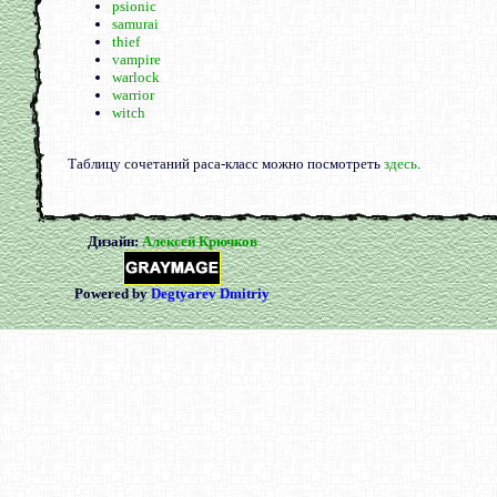
psionic
samurai
thief
vampire
warlock
warrior
witch
Таблицу сочетаний раса-класс можно посмотреть
здесь
.
Дизайн:
Алексей Крючков
Powered by
Degtyarev Dmitriy