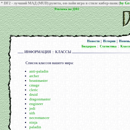
* DF2 - лучший МАД (MUD) рунета, он-лайн игра в стиле кибер-панк (
by G
Реклама на ДФ2
Реклама на ДФ2
|
|
Новости
История
Новен
Новости
История
Новен
:
:
Билдерам
Статистика
Класс
Билдерам
Статистика
Класс
ИНФОРМАЦИЯ :: КЛАССЫ
Список классов нашего мира:
anti-paladin
archer
beastmaster
cmage
cleric
druid
dragonmaster
engineer
jedi
sith
necromancer
ninja
paladin