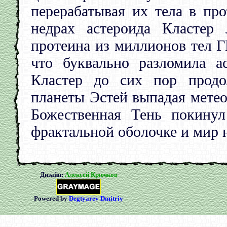
перерабатывая их тела в пр
недрах астероида Кластер
протеина из миллионов тел 
что буквально разломила а
Кластер до сих пор продо
планеты Эстей выпадая метео
Божественная Тень покину
фрактальной оболочке и мир н
Дизайн:
Алексей Крючков
Powered by
Degtyarev Dmitriy