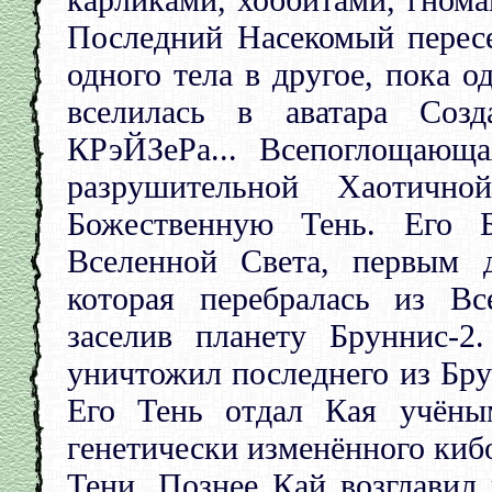
Последний Насекомый перес
одного тела в другое, пока 
вселилась в аватара Соз
КРэЙЗеРа... Всепоглощающ
разрушительной Хаотичн
Божественную Тень. Его Б
Вселенной Света, первым 
которая перебралась из В
заселив планету Бруннис-2
уничтожил последнего из Бру
Его Тень отдал Кая учёны
генетически изменённого киб
Тени. Познее Кай возглавил