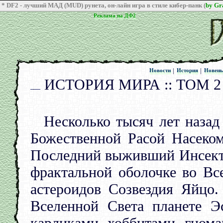
* DF2 - лучший МАД (MUD) рунета, он-лайн игра в стиле кибер-панк (
by G
Реклама на ДФ2
Реклама на ДФ2
|
|
Новости
История
Новен
Новости
История
Новен
ИСТОРИЯ МИРА :: ТОМ 
Несколько тысяч лет назад
Божественной Расой Насеком
Последний выживший Инсекто
фрактальной оболочке во Вс
астероидов Созвездия Яйцо.
Вселенной Света планете Эс
карликами, хоббитами, гном